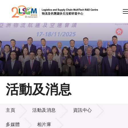
A
A
EN
繁
简
A
跳到內容（按回車鍵）
會員登入
主頁
活動及消息
關於LSCM
活動及消息
技術商品化
主頁
活動及消息
資訊中心
項目及資助計劃
多媒體
相片庫