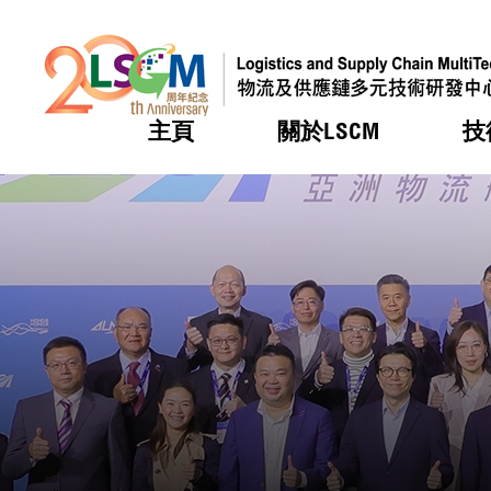
主頁
關於LSCM
技
跳到內容（按回車鍵）
熱門
熱門
熱門
熱門
熱門
機構簡
服務
合作計
活動
會籍及
願景及
LSCM 
可獲授
研發重
登記會
獎項
獎項
獎項
獎項
獎項
服務範
業界活
LSCM 動向
LSCM 動向
LSCM 動向
LSCM 動向
LSCM 動向
應用於
資助計
會員列
組織架
獎項
資助計
重點項
會員登
組織架
新聞中
稅務優
董事局
申請
研究顧
媒體報
評審
新聞稿
招標通
徵求研
資訊中