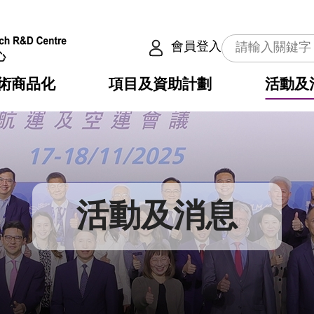
會員登入
術商品化
項目及資助計劃
活動及
介
劃
服務
使命
動向
權之技術
點
籍
疇
動
公共服務之創新技術
劃
表
構
活動及消息
劃
目
入
構
心
惠
問
導
告
發項目計劃書
心