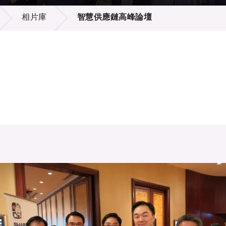
登記
料庫
相片庫
智慧供應鏈高峰論壇
物
會
伴
們