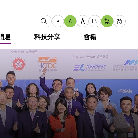
A
A
EN
繁
简
A
消息
科技分享
會籍