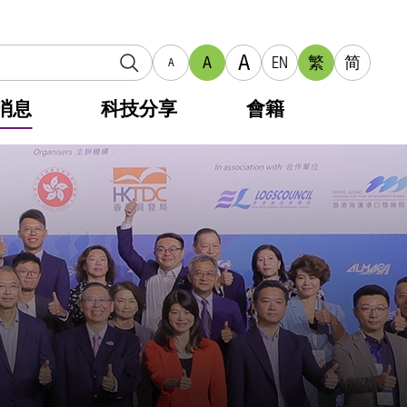
A
A
EN
繁
简
A
消息
科技分享
會籍