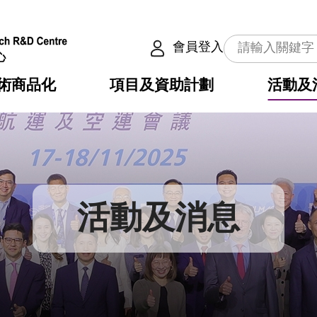
會員登入
術商品化
項目及資助計劃
活動及
介
劃
服務
使命
動向
權之技術
點
籍
疇
動
公共服務之創新技術
劃
表
構
活動及消息
劃
目
入
構
心
惠
問
導
告
發項目計劃書
心