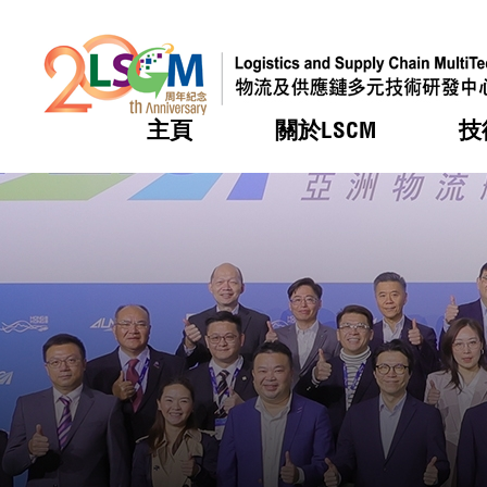
主頁
關於LSCM
技
跳到內容（按回車鍵）
熱門
熱門
熱門
熱門
熱門
機構簡
服務
合作計
活動
會籍及
願景及
LSCM 
可獲授
研發重
登記會
獎項
獎項
獎項
獎項
獎項
服務範
業界活
LSCM 動向
LSCM 動向
LSCM 動向
LSCM 動向
LSCM 動向
應用於
資助計
會員列
組織架
獎項
資助計
重點項
會員登
組織架
新聞中
稅務優
董事局
申請
研究顧
媒體報
評審
新聞稿
招標通
徵求研
資訊中