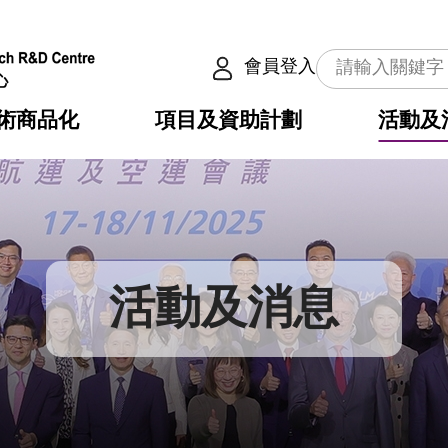
會員登入
術商品化
項目及資助計劃
活動及
介
劃
服務
使命
動向
權之技術
點
籍
疇
動
公共服務之創新技術
劃
表
構
活動及消息
劃
目
入
構
心
惠
問
導
告
發項目計劃書
心