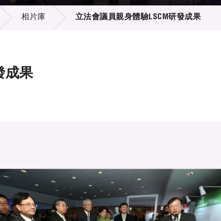
登記
料庫
相片庫
立法會議員親身體驗LSCM研發成果
物
會
伴
們
發成果