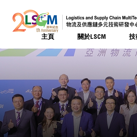
主頁
關於LSCM
技
跳到內容（按回車鍵）
熱門
熱門
熱門
熱門
熱門
機構簡
服務
合作計
活動
會籍及
願景及
LSCM 
可獲授
研發重
登記會
獎項
獎項
獎項
獎項
獎項
服務範
業界活
LSCM 動向
LSCM 動向
LSCM 動向
LSCM 動向
LSCM 動向
應用於
資助計
會員列
組織架
獎項
資助計
重點項
會員登
組織架
新聞中
稅務優
董事局
申請
研究顧
媒體報
評審
新聞稿
招標通
徵求研
資訊中