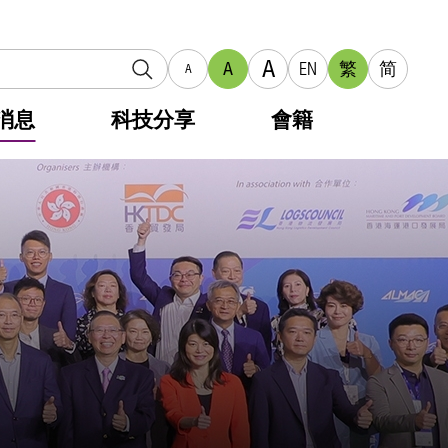
A
A
EN
繁
简
A
消息
科技分享
會籍