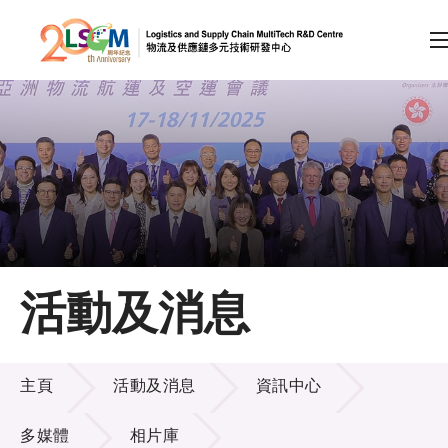
A
A
EN
繁
简
A
跳到內容（按回車鍵）
會員登入
主頁
活動及消息
關於LSCM
活動及消息
技術商品化
主頁
活動及消息
資訊中心
項目及資助計劃
多媒體
相片庫