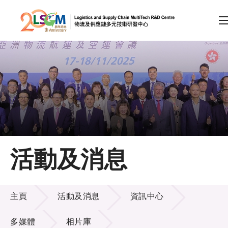
A
A
EN
繁
简
A
跳到內容（按回車鍵）
會員登入
主頁
活動及消息
關於LSCM
活動及消息
技術商品化
主頁
活動及消息
資訊中心
項目及資助計劃
多媒體
相片庫