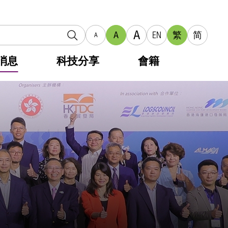
A
A
EN
繁
简
A
消息
科技分享
會籍