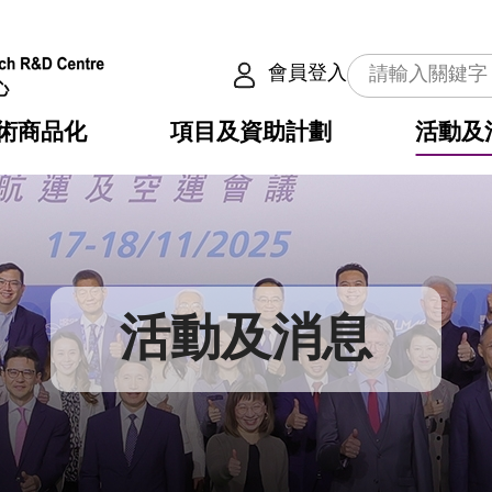
會員登入
術商品化
項目及資助計劃
活動及
介
劃
服務
使命
動向
權之技術
點
籍
疇
動
公共服務之創新技術
劃
表
構
活動及消息
劃
目
入
構
心
惠
問
導
告
發項目計劃書
心