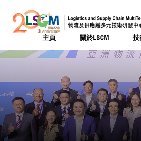
主頁
關於LSCM
技
跳到內容（按回車鍵）
熱門
熱門
熱門
熱門
熱門
機構簡
服務
合作計
活動
會籍及
願景及
LSCM 
可獲授
研發重
登記會
獎項
獎項
獎項
獎項
獎項
服務範
業界活
LSCM 動向
LSCM 動向
LSCM 動向
LSCM 動向
LSCM 動向
應用於
資助計
會員列
組織架
獎項
資助計
重點項
會員登
組織架
新聞中
稅務優
董事局
申請
研究顧
媒體報
評審
新聞稿
招標通
徵求研
資訊中