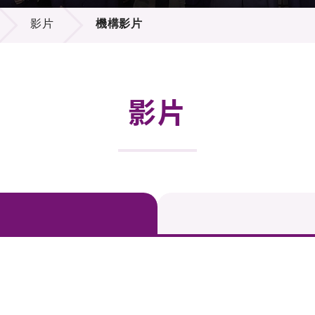
登記
料庫
影片
機構影片
物
會
伴
們
影片