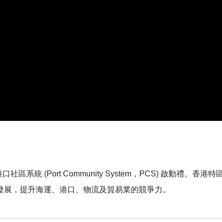
統 (Port Community System，PCS) 啟動禮。
發展，提升海運、港口、物流及貿易業的競爭力。