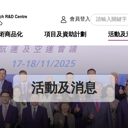
會員登入
術商品化
項目及資助計劃
活動及
介
劃
服務
使命
動向
權之技術
點
籍
疇
動
公共服務之創新技術
劃
表
構
活動及消息
劃
目
入
構
心
惠
問
導
告
發項目計劃書
心