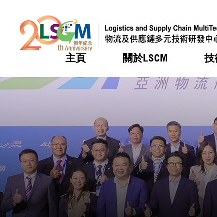
主頁
關於LSCM
技
跳到內容（按回車鍵）
熱門
熱門
熱門
熱門
熱門
機構簡
服務
合作計
活動
會籍及
願景及
LSCM 
可獲授
研發重
登記會
獎項
獎項
獎項
獎項
獎項
服務範
業界活
LSCM 動向
LSCM 動向
LSCM 動向
LSCM 動向
LSCM 動向
應用於
資助計
會員列
組織架
獎項
資助計
重點項
會員登
組織架
新聞中
稅務優
董事局
申請
研究顧
媒體報
評審
新聞稿
招標通
徵求研
資訊中