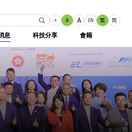
A
A
EN
繁
简
A
消息
科技分享
會籍