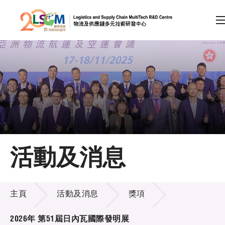
A
A
EN
繁
简
A
跳到內容（按回車鍵）
會員登入
主頁
活動及消息
關於LSCM
活動及消息
技術商品化
主頁
活動及消息
獎項
項目及資助計劃
2026年 第51屆日內瓦國際發明展