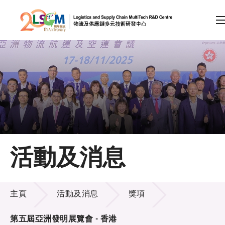
A
A
EN
繁
简
A
跳到內容（按回車鍵）
會員登入
主頁
活動及消息
關於LSCM
活動及消息
技術商品化
主頁
活動及消息
獎項
項目及資助計劃
第五屆亞洲發明展覽會 - 香港