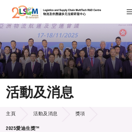
A
A
EN
繁
简
A
跳到內容（按回車鍵）
會員登入
主頁
活動及消息
關於LSCM
活動及消息
技術商品化
主頁
活動及消息
獎項
項目及資助計劃
2025愛迪生獎™