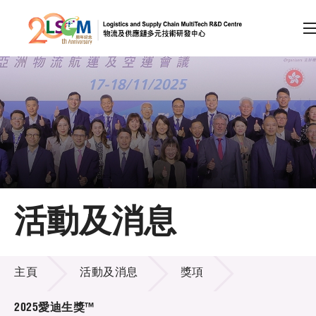
A
A
EN
繁
简
A
跳到內容（按回車鍵）
會員登入
主頁
活動及消息
關於LSCM
活動及消息
技術商品化
主頁
活動及消息
獎項
項目及資助計劃
2025愛迪生獎™