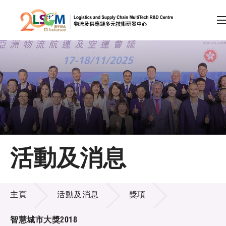
A
A
EN
繁
简
A
跳到內容（按回車鍵）
會員登入
主頁
活動及消息
關於LSCM
活動及消息
技術商品化
主頁
活動及消息
獎項
項目及資助計劃
智慧城市大獎2018