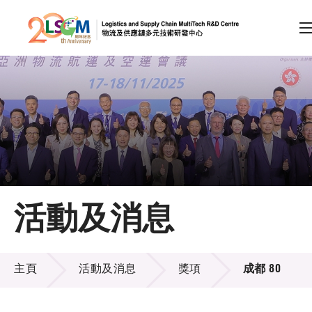
A
A
EN
繁
简
A
跳到內容（按回車鍵）
會員登入
主頁
活動及消息
關於LSCM
活動及消息
技術商品化
主頁
活動及消息
獎項
成都 80
項目及資助計劃