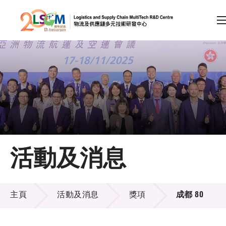
A
A
EN
繁
简
A
跳到內容（按回車鍵）
會員登入
主頁
活動及消息
關於LSCM
活動及消息
技術商品化
主頁
活動及消息
獎項
成都 80
項目及資助計劃