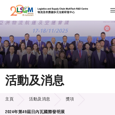
A
A
EN
繁
简
A
跳到內容（按回車鍵）
會員登入
主頁
活動及消息
關於LSCM
活動及消息
技術商品化
主頁
活動及消息
獎項
項目及資助計劃
2024年第49屆日內瓦國際發明展