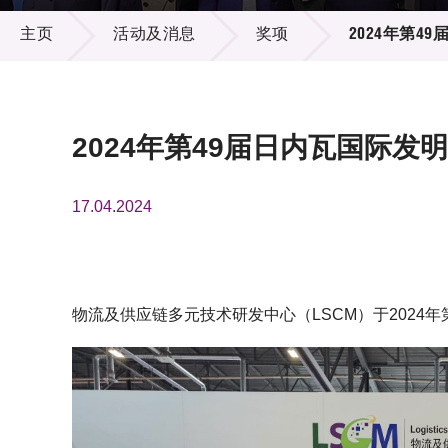
活动及消息
供应商
项目资
主页
活动及消息
奖项
2024年第4
多媒体
出版刊
就业机
项目伙
联络我
2024年第49届日内瓦国际发
17.04.2024
物流及供应链多元技术研发中心（LSCM）于2024