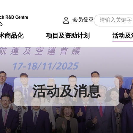
会员登录
术商品化
项目及资助计划
活动及
介
划
服务
使命
动向
权之技术
点
籍
畴
动
公共服务之创新技术
划
表
构
活动及消息
划
目
入
构
心
惠
问
导
告
发项目计划书
心