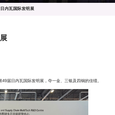
登记
料库
9届日内瓦国际发明展
物
会
伴
们
明展
年第49届日内瓦国际发明展，夺一金、三银及四铜的佳绩。