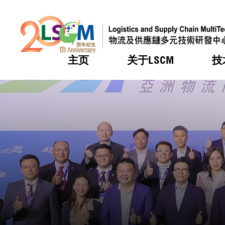
主页
关于LSCM
技
跳到内容（按回车键）
热门
热门
热门
热门
热门
机构简
服务
合作计
活动
会籍及
愿景及
LSCM 
可获授
研发重
登记会
奖项
奖项
奖项
奖项
奖项
服务范
业界活
LSCM 动向
LSCM 动向
LSCM 动向
LSCM 动向
LSCM 动向
应用于
资助计
会员列
组织架
奖项
资助计
重点项
会员登
组织架
新闻中
税务优
董事局
申请
研究顾
媒体报
评审
新闻稿
招标通
征求研
资讯中