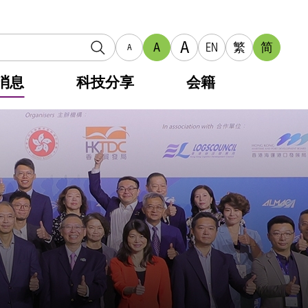
A
A
EN
繁
简
A
消息
科技分享
会籍