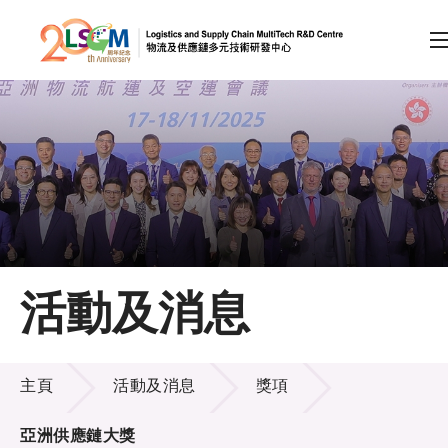
A
A
EN
繁
简
A
跳到內容（按回車鍵）
會員登入
主頁
活動及消息
關於LSCM
活動及消息
技術商品化
主頁
活動及消息
獎項
項目及資助計劃
亞洲供應鏈大獎