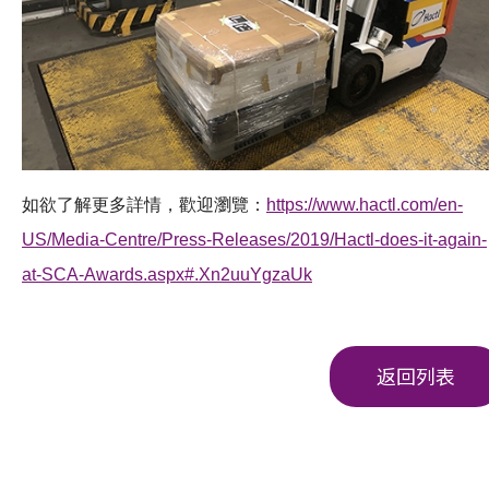
如欲了解更多詳情，歡迎瀏覽：
https://www.hactl.com/en-
US/Media-Centre/Press-Releases/2019/Hactl-does-it-again-
at-SCA-Awards.aspx#.Xn2uuYgzaUk
返回列表