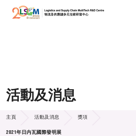
A
A
EN
繁
简
A
跳到內容（按回車鍵）
會員登入
主頁
活動及消息
關於LSCM
活動及消息
技術商品化
主頁
活動及消息
獎項
項目及資助計劃
2021年日内瓦國際發明展