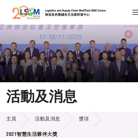
A
A
EN
繁
简
A
跳到內容（按回車鍵）
會員登入
主頁
活動及消息
關於LSCM
活動及消息
技術商品化
主頁
活動及消息
獎項
項目及資助計劃
2021智慧生活夥伴大獎