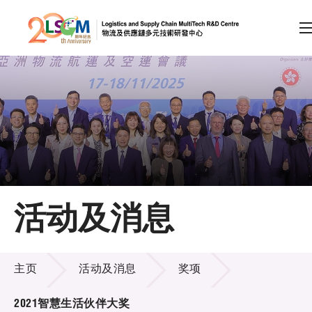
A
A
EN
繁
简
A
跳到内容（按回车键）
会员登录
主页
活动及消息
关于LSCM
活动及消息
技术商品化
主页
活动及消息
奖项
项目及资助计划
2021智慧生活伙伴大奖