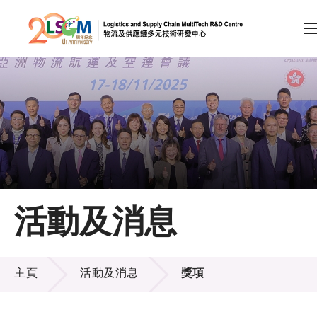
A
A
EN
繁
简
A
跳到內容（按回車鍵）
會員登入
主頁
活動及消息
關於LSCM
活動及消息
技術商品化
主頁
活動及消息
獎項
項目及資助計劃