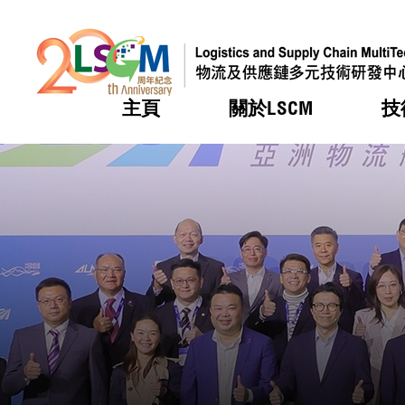
主頁
關於LSCM
技
跳到內容（按回車鍵）
熱門
熱門
熱門
熱門
熱門
機構簡
服務
合作計
活動
會籍及
願景及
LSCM 
可獲授
研發重
登記會
獎項
獎項
獎項
獎項
獎項
服務範
業界活
LSCM 動向
LSCM 動向
LSCM 動向
LSCM 動向
LSCM 動向
應用於
資助計
會員列
組織架
獎項
資助計
重點項
會員登
組織架
新聞中
稅務優
董事局
申請
研究顧
媒體報
評審
新聞稿
招標通
徵求研
資訊中