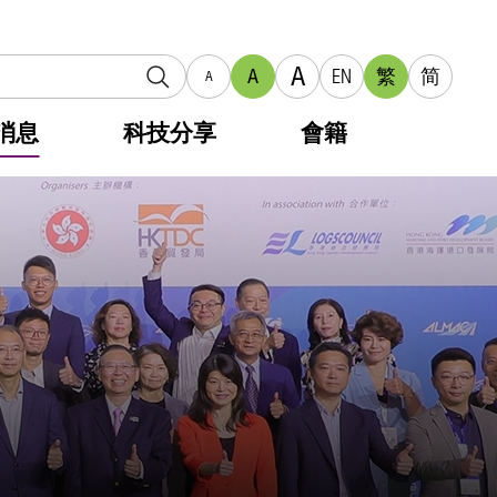
A
A
EN
繁
简
A
消息
科技分享
會籍