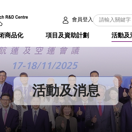
會員登入
術商品化
項目及資助計劃
活動及
介
劃
服務
使命
動向
權之技術
點
籍
疇
動
公共服務之創新技術
劃
表
構
活動及消息
劃
目
入
構
心
惠
問
導
告
發項目計劃書
心