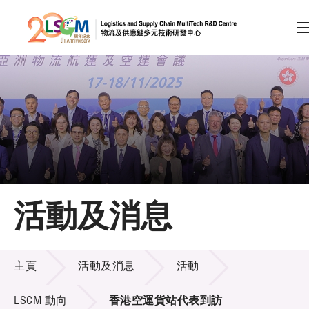
A
A
EN
繁
简
A
跳到內容（按回車鍵）
會員登入
主頁
活動及消息
關於LSCM
活動及消息
技術商品化
主頁
活動及消息
活動
項目及資助計劃
LSCM 動向
香港空運貨站代表到訪