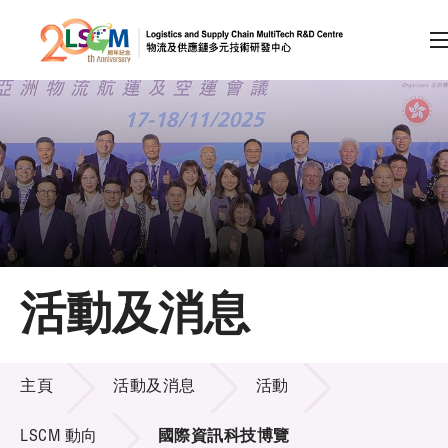
A
A
EN
繁
简
A
跳到內容（按回車鍵）
會員登入
主頁
活動及消息
關於LSCM
活動及消息
技術商品化
主頁
活動及消息
活動
項目及資助計劃
LSCM 動向
國際資訊科技博覽