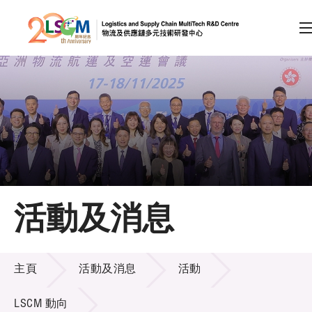
A
A
EN
繁
简
A
跳到內容（按回車鍵）
會員登入
主頁
活動及消息
關於LSCM
活動及消息
技術商品化
主頁
活動及消息
活動
項目及資助計劃
LSCM 動向