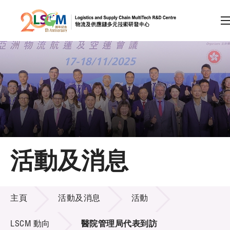
A
A
EN
繁
简
A
跳到內容（按回車鍵）
會員登入
主頁
活動及消息
關於LSCM
活動及消息
技術商品化
主頁
活動及消息
活動
項目及資助計劃
LSCM 動向
醫院管理局代表到訪