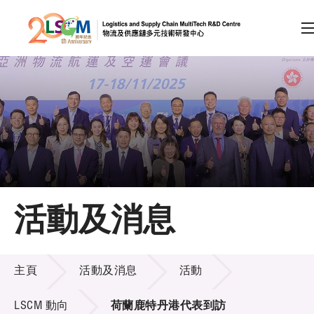
A
A
EN
繁
简
A
跳到內容（按回車鍵）
會員登入
主頁
活動及消息
關於LSCM
活動及消息
技術商品化
主頁
活動及消息
活動
項目及資助計劃
LSCM 動向
荷蘭鹿特丹港代表到訪