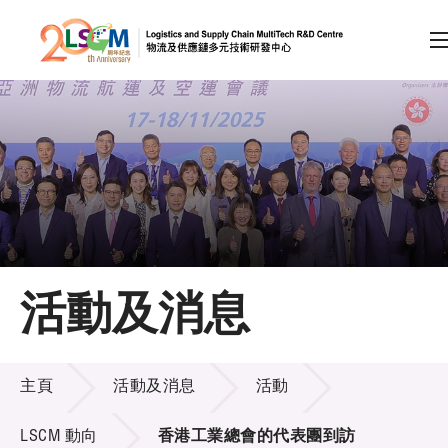
A
A
EN
繁
简
A
跳到內容（按回車鍵）
會員登入
主頁
活動及消息
關於LSCM
活動及消息
技術商品化
主頁
活動及消息
活動
項目及資助計劃
LSCM 動向
香港工業總會的代表團到訪