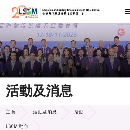
A
A
EN
繁
简
A
跳到內容（按回車鍵）
會員登入
主頁
活動及消息
關於LSCM
活動及消息
技術商品化
主頁
活動及消息
活動
項目及資助計劃
LSCM 動向