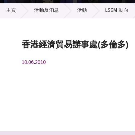
活動及消息
供應商
項目資
主頁
活動及消息
活動
LSCM 動向
多媒體
出版刊
就業機
項目夥
聯絡我
香港經濟貿易辦事處(多倫多)
10.06.2010