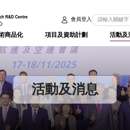
會員登入
術商品化
項目及資助計劃
活動及
介
劃
服務
使命
動向
權之技術
點
籍
疇
動
公共服務之創新技術
劃
表
構
活動及消息
劃
目
入
構
心
惠
問
導
告
發項目計劃書
心