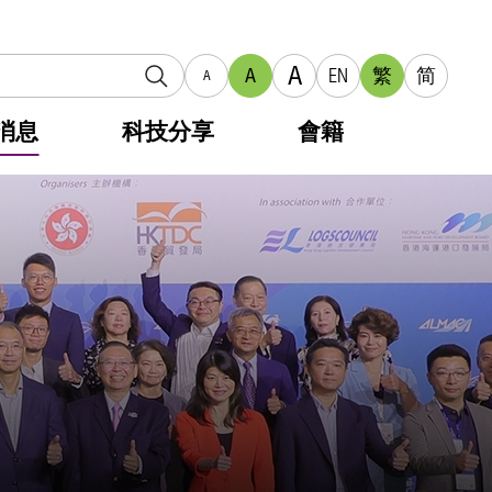
A
A
EN
繁
简
A
消息
科技分享
會籍