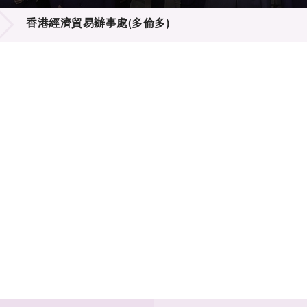
登記
料庫
香港經濟貿易辦事處(多倫多)
物
會
伴
們