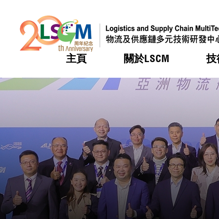
主頁
關於LSCM
技
跳到內容（按回車鍵）
熱門
熱門
熱門
熱門
熱門
機構簡
服務
合作計
活動
會籍及
願景及
LSCM 
可獲授
研發重
登記會
獎項
獎項
獎項
獎項
獎項
服務範
業界活
LSCM 動向
LSCM 動向
LSCM 動向
LSCM 動向
LSCM 動向
應用於
資助計
會員列
組織架
獎項
資助計
重點項
會員登
組織架
新聞中
稅務優
董事局
申請
研究顧
媒體報
評審
新聞稿
招標通
徵求研
資訊中