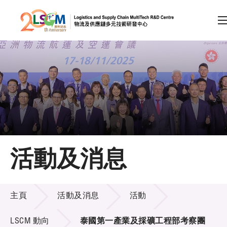
A
A
EN
繁
简
A
跳到內容（按回車鍵）
會員登入
主頁
活動及消息
關於LSCM
活動及消息
技術商品化
主頁
活動及消息
活動
項目及資助計劃
LSCM 動向
泰國第一產業及採礦工程部考察團