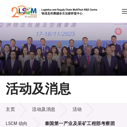
A
A
EN
繁
简
A
跳到内容（按回车键）
会员登录
主页
活动及消息
关于LSCM
活动及消息
技术商品化
主页
活动及消息
活动
项目及资助计划
LSCM 动向
泰国第一产业及采矿工程部考察团