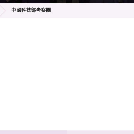
登記
料庫
中國科技部考察團
物
會
伴
們