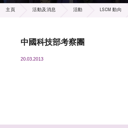
活動及消息
供應商
項目資
主頁
活動及消息
活動
LSCM 動向
多媒體
出版刊
就業機
項目夥
聯絡我
中國科技部考察團
20.03.2013