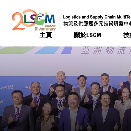
主頁
關於LSCM
技
跳到內容（按回車鍵）
熱門
熱門
熱門
熱門
熱門
機構簡
服務
合作計
活動
會籍及
願景及
LSCM 
可獲授
研發重
登記會
獎項
獎項
獎項
獎項
獎項
服務範
業界活
LSCM 動向
LSCM 動向
LSCM 動向
LSCM 動向
LSCM 動向
應用於
資助計
會員列
組織架
獎項
資助計
重點項
會員登
組織架
新聞中
稅務優
董事局
申請
研究顧
媒體報
評審
新聞稿
招標通
徵求研
資訊中