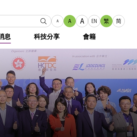
A
A
EN
繁
简
A
消息
科技分享
會籍