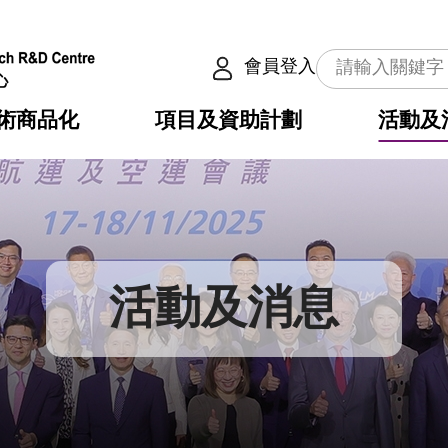
會員登入
術商品化
項目及資助計劃
活動及
介
劃
服務
使命
動向
權之技術
點
籍
疇
動
公共服務之創新技術
劃
表
構
活動及消息
劃
目
入
構
心
惠
問
導
告
發項目計劃書
心