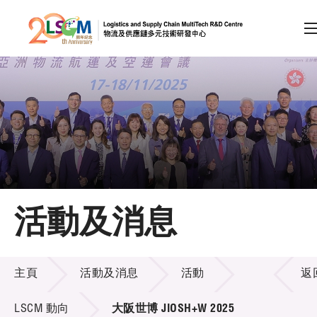
A
A
EN
繁
简
A
跳到內容（按回車鍵）
會員登入
主頁
活動及消息
關於LSCM
活動及消息
技術商品化
主頁
活動及消息
活動
返
項目及資助計劃
LSCM 動向
大阪世博 JIOSH+W 2025