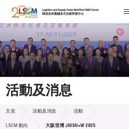
A
A
EN
繁
简
A
跳到內容（按回車鍵）
會員登入
主頁
活動及消息
關於LSCM
活動及消息
技術商品化
主頁
活動及消息
活動
項目及資助計劃
LSCM 動向
大阪世博 JIOSH+W 2025