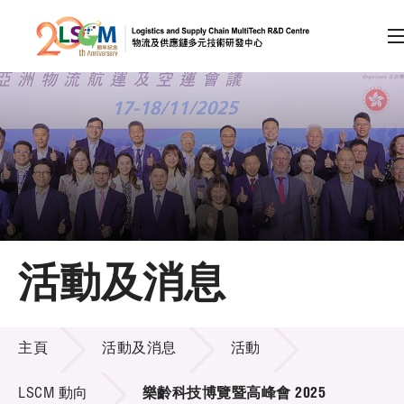
A
A
EN
繁
简
A
跳到內容（按回車鍵）
會員登入
主頁
活動及消息
關於LSCM
活動及消息
技術商品化
主頁
活動及消息
活動
項目及資助計劃
LSCM 動向
樂齡科技博覽暨高峰會 2025