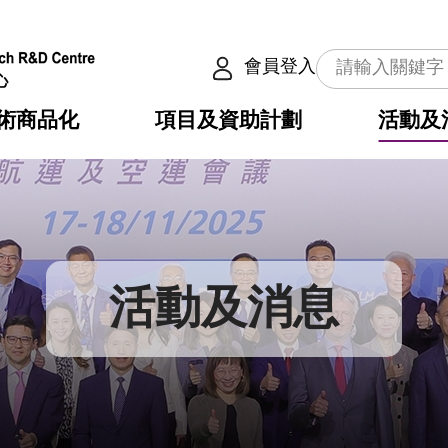
會員登入
術商品化
項目及資助計劃
活動及
介
劃
服務
使命
動向
權之技術
點
籍
疇
動
公共服務之創新技術
劃
表
構
活動及消息
劃
目
入
構
心
惠
問
導
告
發項目計劃書
心