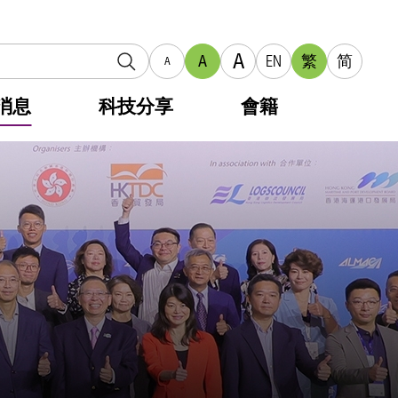
A
A
EN
繁
简
A
消息
科技分享
會籍