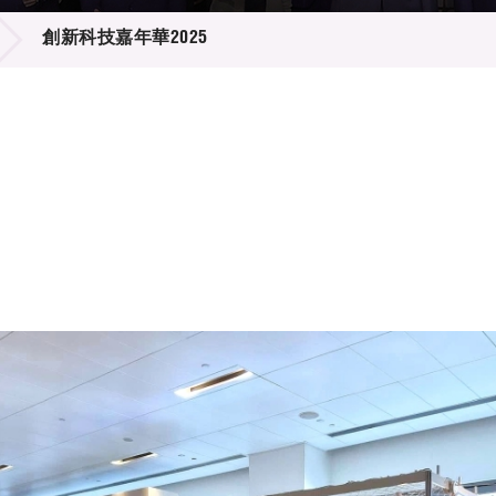
登記
料庫
創新科技嘉年華2025
物
會
伴
們