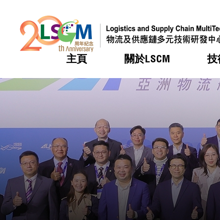
主頁
關於LSCM
技
跳到內容（按回車鍵）
熱門
熱門
熱門
熱門
熱門
機構簡
服務
合作計
活動
會籍及
願景及
LSCM 
可獲授
研發重
登記會
獎項
獎項
獎項
獎項
獎項
服務範
業界活
LSCM 動向
LSCM 動向
LSCM 動向
LSCM 動向
LSCM 動向
應用於
資助計
會員列
組織架
獎項
資助計
重點項
會員登
組織架
新聞中
稅務優
董事局
申請
研究顧
媒體報
評審
新聞稿
招標通
徵求研
資訊中