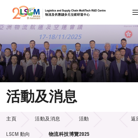
A
A
EN
繁
简
A
跳到內容（按回車鍵）
會員登入
主頁
活動及消息
關於LSCM
活動及消息
技術商品化
主頁
活動及消息
活動
返
項目及資助計劃
LSCM 動向
物流科技博覽2025