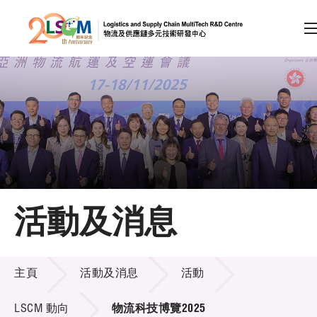
A
A
EN
繁
简
A
跳到內容（按回車鍵）
會員登入
主頁
活動及消息
關於LSCM
活動及消息
技術商品化
主頁
活動及消息
活動
項目及資助計劃
LSCM 動向
物流科技博覽2025