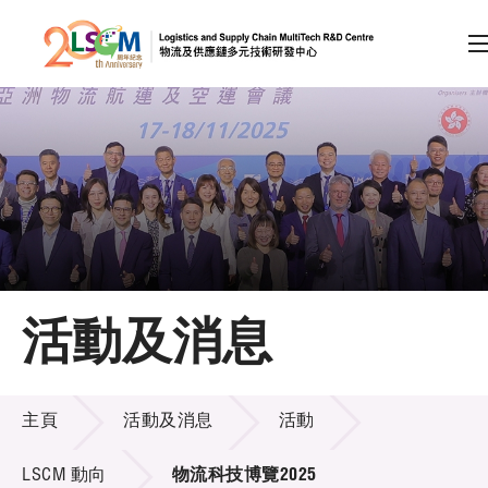
A
A
EN
繁
简
A
跳到內容（按回車鍵）
會員登入
主頁
活動及消息
關於LSCM
活動及消息
技術商品化
主頁
活動及消息
活動
項目及資助計劃
LSCM 動向
物流科技博覽2025