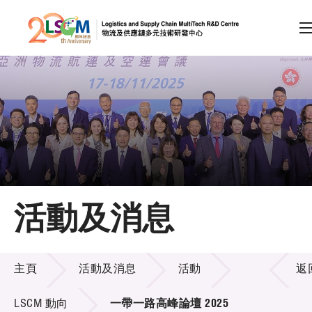
A
A
EN
繁
简
A
跳到內容（按回車鍵）
會員登入
主頁
活動及消息
關於LSCM
活動及消息
技術商品化
主頁
活動及消息
活動
返
項目及資助計劃
LSCM 動向
一帶一路高峰論壇 2025