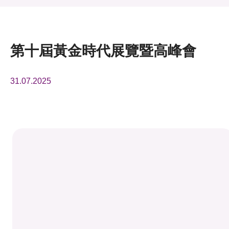
活動及消息
活動
第十屆黃金時代展覽暨高峰會
獎項
新聞中心
31.07.2025
資訊中心
科技分享
會籍