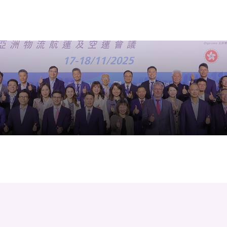
A
A
EN
繁
简
A
跳到內容（按回車鍵）
會員登入
主頁
活動及消息
關於LSCM
技術商品化
活動及消息
主頁
活動及消息
活動
返
項目及資助計劃
LSCM 動向
第十屆黃金時代展覽暨高峰會