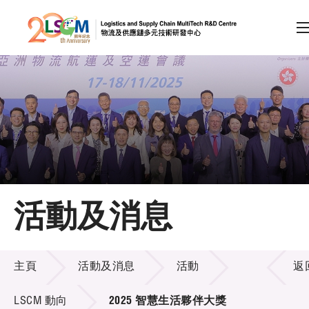
A
A
EN
繁
简
A
跳到內容（按回車鍵）
會員登入
主頁
活動及消息
關於LSCM
活動及消息
技術商品化
主頁
活動及消息
活動
返
項目及資助計劃
LSCM 動向
2025 智慧生活夥伴大獎