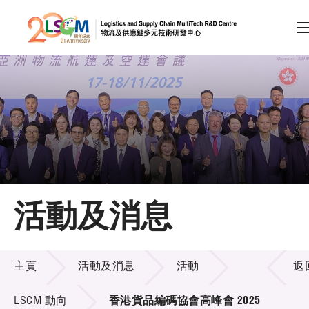
A
A
EN
繁
简
A
跳到內容（按回車鍵）
會員登入
主頁
活動及消息
關於LSCM
活動及消息
技術商品化
主頁
活動及消息
活動
返
項目及資助計劃
LSCM 動向
香港貨品編碼協會高峰會 2025