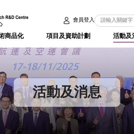
會員登入
術商品化
項目及資助計劃
活動及
介
劃
服務
使命
動向
權之技術
點
籍
疇
動
公共服務之創新技術
劃
表
構
活動及消息
劃
目
入
構
心
惠
問
導
告
發項目計劃書
心