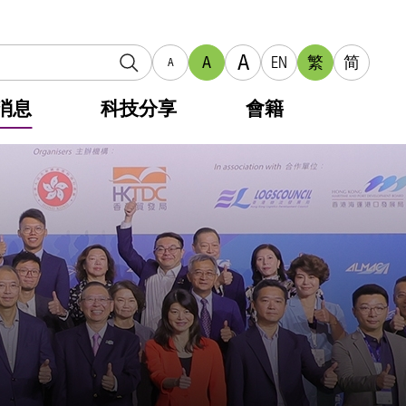
A
A
EN
繁
简
A
消息
科技分享
會籍