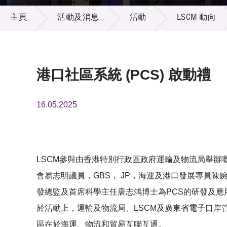
活動及消息
供應商
項目資
主頁
活動及消息
活動
LSCM 動向
多媒體
出版刊
就業機
項目夥
聯絡我
港口社區系統 (PCS) 啟動禮
16.05.2025
LSCM參與由香港特別行政區政府運輸及物流局舉辦嘅港口社區
會易志明議員，GBS， JP，海運及港口發展專員陳
發總監及首席科學主任唐志鴻博士為PCS的研發及應
於活動上，運輸及物流局、LSCM及廣東省電子口
區在於海運、物流和貿易互聯互通。