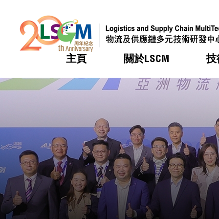
主頁
關於LSCM
技
跳到內容（按回車鍵）
熱門
熱門
熱門
熱門
熱門
機構簡
服務
合作計
活動
會籍及
願景及
LSCM 
可獲授
研發重
登記會
獎項
獎項
獎項
獎項
獎項
服務範
業界活
LSCM 動向
LSCM 動向
LSCM 動向
LSCM 動向
LSCM 動向
應用於
資助計
會員列
組織架
獎項
資助計
重點項
會員登
組織架
新聞中
稅務優
董事局
申請
研究顧
媒體報
評審
新聞稿
招標通
徵求研
資訊中