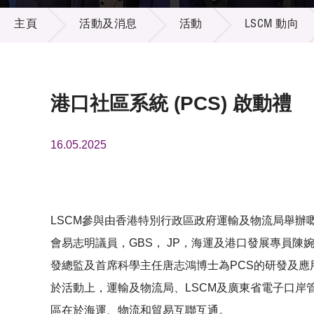
活動及消息
供應商
項目資
主頁
活動及消息
活動
LSCM 動向
多媒體
出版刊
就業機
項目夥
聯絡我
港口社區系統 (PCS) 啟動禮
16.05.2025
LSCM參與由香港特別行政區政府運輸及物流局舉辦嘅港口社區
會易志明議員，GBS， JP，海運及港口發展專員陳
發總監及首席科學主任唐志鴻博士為PCS的研發及應
於活動上，運輸及物流局、LSCM及廣東省電子口
區在於海運、物流和貿易互聯互通。