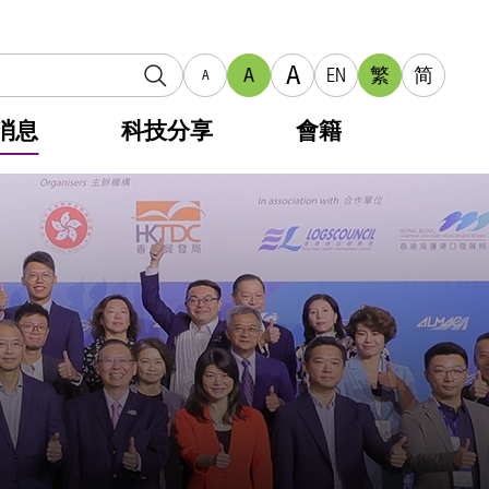
A
A
EN
繁
简
A
消息
科技分享
會籍