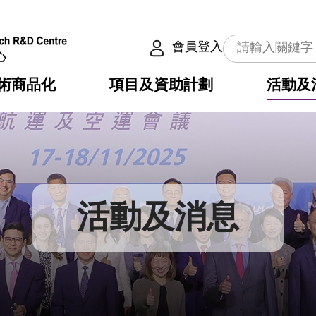
會員登入
術商品化
項目及資助計劃
活動及
介
劃
服務
使命
動向
權之技術
點
籍
疇
動
公共服務之創新技術
劃
表
構
活動及消息
劃
目
入
構
心
惠
問
導
告
發項目計劃書
心