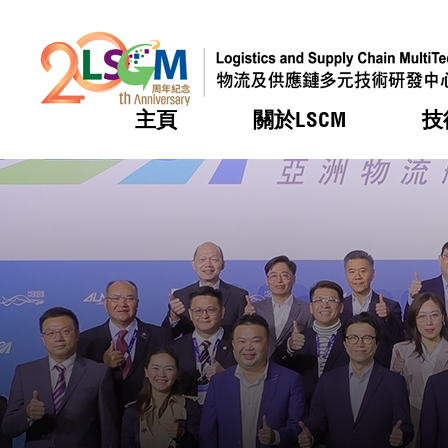
主頁
關於LSCM
技
跳到內容（按回車鍵）
熱門
熱門
熱門
熱門
熱門
機構簡
服務
合作計
活動
會籍及
願景及
LSCM 
可獲授
研發重
登記會
獎項
獎項
獎項
獎項
獎項
服務範
業界活
LSCM 動向
LSCM 動向
LSCM 動向
LSCM 動向
LSCM 動向
應用於
資助計
會員列
組織架
獎項
資助計
重點項
會員登
組織架
新聞中
稅務優
董事局
申請
研究顧
媒體報
評審
新聞稿
招標通
徵求研
資訊中