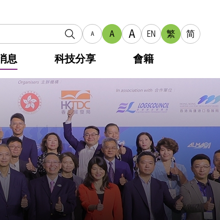
A
A
EN
繁
简
A
消息
科技分享
會籍