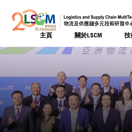
主頁
關於LSCM
技
跳到內容（按回車鍵）
熱門
熱門
熱門
熱門
熱門
機構簡
服務
合作計
活動
會籍及
願景及
LSCM 
可獲授
研發重
登記會
獎項
獎項
獎項
獎項
獎項
服務範
業界活
LSCM 動向
LSCM 動向
LSCM 動向
LSCM 動向
LSCM 動向
應用於
資助計
會員列
組織架
獎項
資助計
重點項
會員登
組織架
新聞中
稅務優
董事局
申請
研究顧
媒體報
評審
新聞稿
招標通
徵求研
資訊中