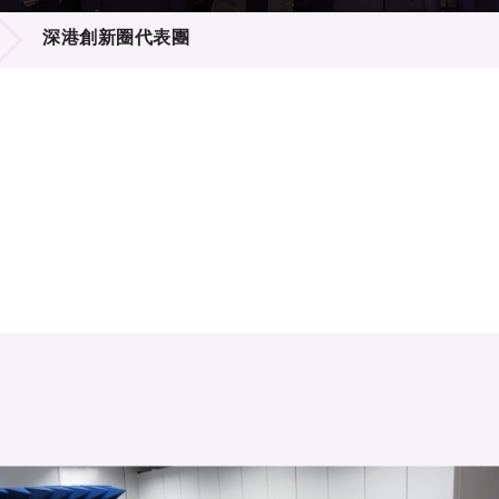
登記
料庫
深港創新圈代表團
物
會
伴
們