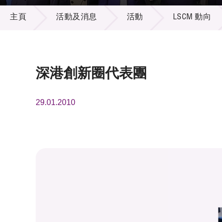
活動及消息
供應商
項目資
主頁
活動及消息
活動
LSCM 動向
多媒體
出版刊
就業機
項目夥
聯絡我
深港創新圈代表團
29.01.2010