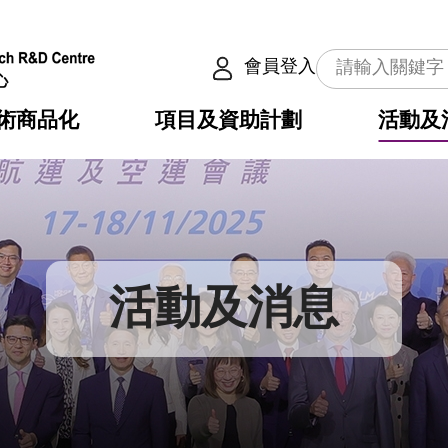
會員登入
術商品化
項目及資助計劃
活動及
介
劃
服務
使命
動向
權之技術
點
籍
疇
動
公共服務之創新技術
劃
表
構
活動及消息
劃
目
入
構
心
惠
問
導
告
發項目計劃書
心