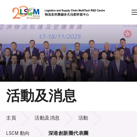
A
A
EN
繁
简
A
跳到內容（按回車鍵）
會員登入
主頁
活動及消息
關於LSCM
活動及消息
技術商品化
主頁
活動及消息
活動
項目及資助計劃
LSCM 動向
深港創新圈代表團