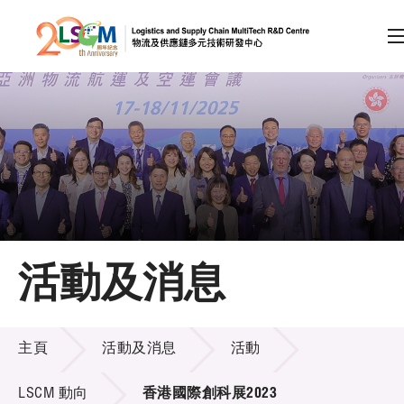
A
A
EN
繁
简
A
跳到內容（按回車鍵）
會員登入
主頁
活動及消息
關於LSCM
活動及消息
技術商品化
主頁
活動及消息
活動
項目及資助計劃
LSCM 動向
香港國際創科展2023